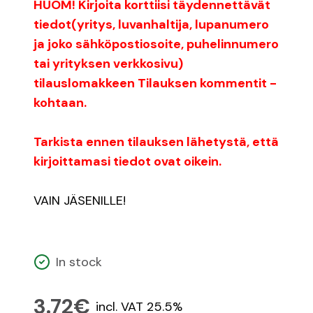
HUOM! Kirjoita korttiisi täydennettävät
tiedot(yritys, luvanhaltija, lupanumero
ja joko sähköpostiosoite, puhelinnumero
tai yrityksen verkkosivu)
tilauslomakkeen Tilauksen kommentit -
kohtaan.
Tarkista ennen tilauksen lähetystä, että
kirjoittamasi tiedot ovat oikein.
VAIN JÄSENILLE!
In stock
3.72€
incl. VAT 25.5%