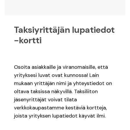
Register
Log in
Taksiyrittäjän lupatiedot
-kortti
Suomeksi
På svenska
Osoita asiakkaille ja viranomaisille, että
In English
yrityksesi luvat ovat kunnossa! Lain
mukaan yrittäjän nimi ja yhteystiedot on
oltava taksissa näkyvillä. Taksiliiton
jäsenyrittäjät voivat tilata
verkkokaupastamme kestäviä kortteja,
joista yrityksen lupatiedot käyvät ilmi.