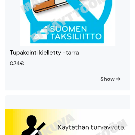
Tupakointi kielletty -tarra
0.74€
Show
➔