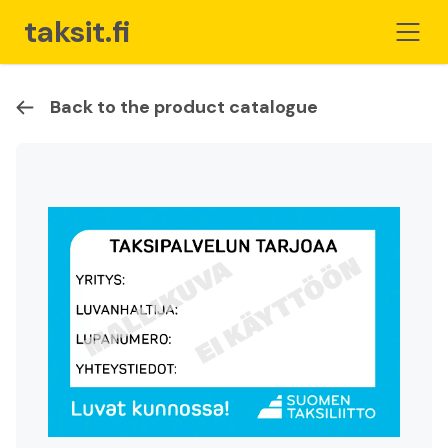
taksit.fi
Back to the product catalogue
Home
For Taxi Operators
Store
Cart
Become a member