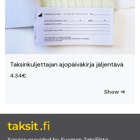
Taksinkuljettajan ajopäiväkirja jäljentävä
4.34€
Show
➔
Service provided by Suomen Taksiliitto