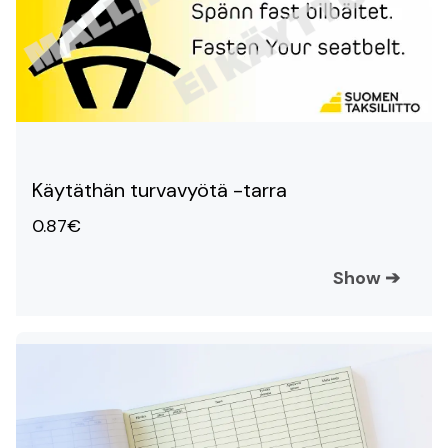
Käytäthän turvavyötä -tarra
0.87€
Show
➔