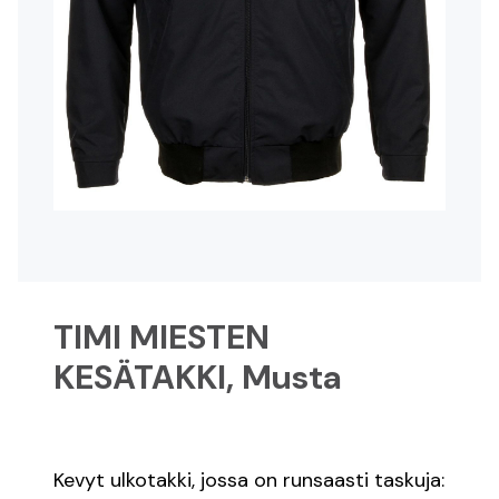
Register
Log in
Suomeksi
På svenska
In English
TIMI MIESTEN
KESÄTAKKI, Musta
Kevyt ulkotakki, jossa on runsaasti taskuja: