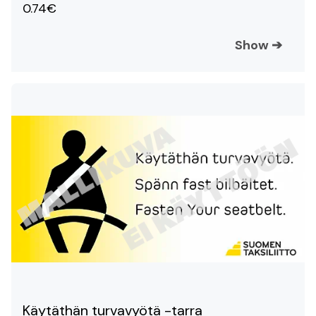
0.74€
Show
➔
Käytäthän turvavyötä -tarra