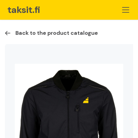
taksit.fi
Back to the product catalogue
Home
For Taxi Operators
Store
Cart
Become a member