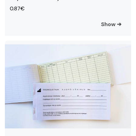
0.87€
Show
➔