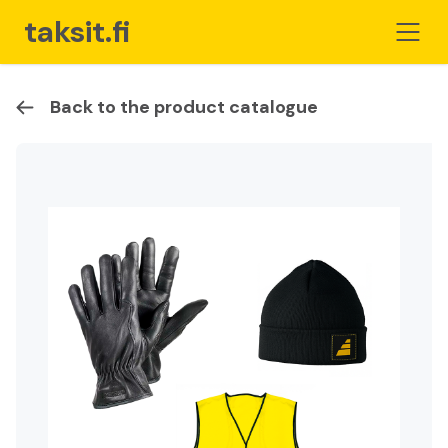
taksit.fi
Back to the product catalogue
Home
For Taxi Operators
Store
Cart
Become a member