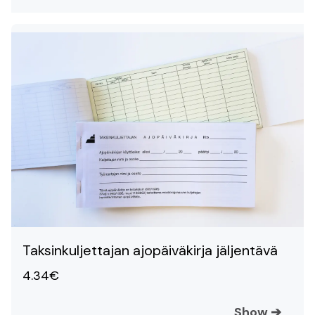
Taksinkuljettajan ajopäiväkirja jäljentävä
4.34€
Show
➔