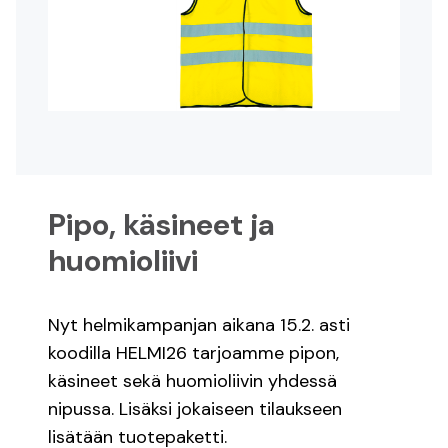
Register
Log in
Suomeksi
På svenska
Pipo, käsineet ja
In English
huomioliivi
Nyt helmikampanjan aikana 15.2. asti
koodilla HELMI26 tarjoamme pipon,
käsineet sekä huomioliivin yhdessä
nipussa. Lisäksi jokaiseen tilaukseen
lisätään tuotepaketti.