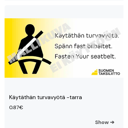
Käytäthän turvavyötä -tarra
0.87€
Show
➔