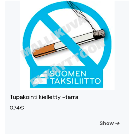
Tupakointi kielletty -tarra
0.74€
Show
➔