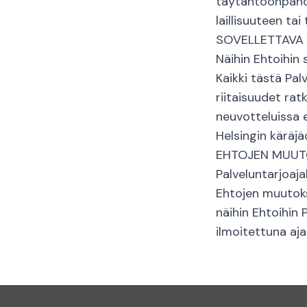
täytäntöönpanok
laillisuuteen ta
SOVELLETTAVA L
Näihin Ehtoihin 
Kaikki tästä Pa
riitaisuudet rat
neuvotteluissa 
Helsingin käräjä
EHTOJEN MUUT
Palveluntarjoaja
Ehtojen muutoksi
näihin Ehtoihin 
ilmoitettuna aj