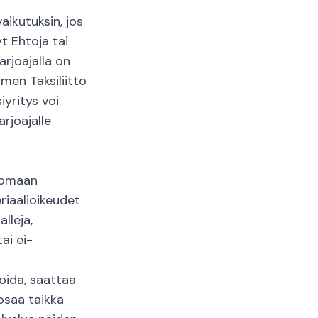
aikutuksin, jos
t Ehtoja tai
arjoajalla on
omen Taksiliitto
iyritys voi
rjoajalle
inomaan
iaalioikeudet
lleja,
ai ei-
ioida, saattaa
osaa taikka