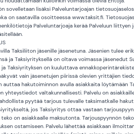
uu noudattamaan kulloinkin voimassa olevia Ehtoja.
n sovelletaan lisäksi Palveluntarjoajan tietosuojaselo
, joka on saatavilla osoitteessa www.taksit.fi. Tietosuoj
enkilötietoja Palveluntarjoaja kerää Palveluun liittyen j
sitellään.
US
villa Taksiliiton jäsenille jäsenetuna. Jäsenien tulee er
nsä ja Taksiyrityksellä on oltava voimassa jäsenedut
sä ja Taksiyrityksen on kuuluttava ennakkoperintärekister
äkyvät vain jäsenetujen piirissä olevien yrittäjien tiedo
n auttaa hakutoiminnon avulla asiakkaita löytämään Ta
en yhteystiedot valtakunnallisesti. Palvelu on asiakkail
ahdollista pyytää tarjous tulevalle taksimatkalle haku
iyritykseltä, jos Taksiyritys ottaa vastaan tarjouspyyn
teko on asiakkaalle maksutonta. Tarjouspyynnön teko 
tuksen ostamiseen. Palvelu lähettää asiakkaan ilmoitta