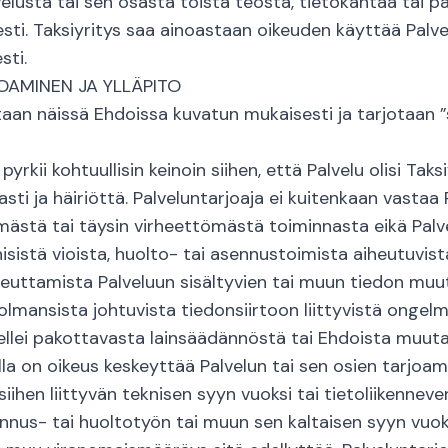
lusta tai sen osasta toista teosta, tietokantaa tai pa
sti. Taksiyritys saa ainoastaan oikeuden käyttää Palv
sti.
OAMINEN JA YLLÄPITO
aan näissä Ehdoissa kuvatun mukaisesti ja tarjotaan ”s
pyrkii kohtuullisin keinoin siihen, että Palvelu olisi Taks
sti ja häiriöttä. Palveluntarjoaja ei kuitenkaan vastaa 
ästä tai täysin virheettömästä toiminnasta eikä Palv
isistä vioista, huolto- tai asennustoimista aiheutuvis
iheuttamista Palveluun sisältyvien tai muun tiedon muu
lmansista johtuvista tiedonsiirtoon liittyvistä ongelmi
 ellei pakottavasta lainsäädännöstä tai Ehdoista muuta
lla on oikeus keskeyttää Palvelun tai sen osien tarjo
siihen liittyvän teknisen syyn vuoksi tai tietoliikenneve
nnus- tai huoltotyön tai muun sen kaltaisen syyn vuoks