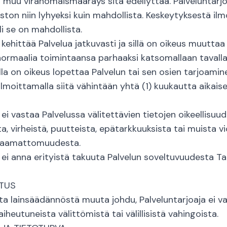
 muu viranomaismääräys sitä edellyttää. Palveluntarjo
ton niin lyhyeksi kuin mahdollista. Keskeytyksestä il
i se on mahdollista.
 kehittää Palvelua jatkuvasti ja sillä on oikeus muuttaa
ormaalia toimintaansa parhaaksi katsomallaan tavalla 
lla on oikeus lopettaa Palvelun tai sen osien tarjoamin
 ilmoittamalla siitä vähintään yhtä (1) kuukautta aikai
 ei vastaa Palvelussa välitettävien tietojen oikeellisuud
, virheistä, puutteista, epätarkkuuksista tai muista vi
kkaamattomuudesta.
 ei anna erityistä takuuta Palvelun soveltuvuudesta Ta
TUS
sta lainsäädännöstä muuta johdu, Palveluntarjoaja ei v
aiheutuneista välittömistä tai välillisistä vahingoista.