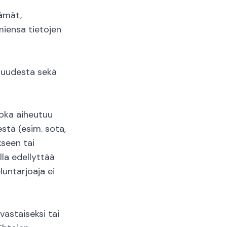
tämät,
miensa tietojen
isuudesta sekä
joka aiheutuu
stä (esim. sota,
kseen tai
lla edellyttää
untarjoaja ei
vastaiseksi tai