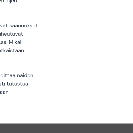
Ehtojen
evat säännökset.
iheutuvat
sa. Mikäli
atkaistaan
moittaa näiden
sti tutustua
maan