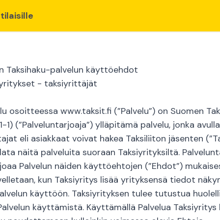
laisille
ton Taksihaku-palvelun käyttöehdot
yritykset - taksiyrittäjät
u osoitteessa www.taksit.fi (”Palvelu”) on Suomen Taksi
1) (”Palveluntarjoaja”) ylläpitämä palvelu, jonka avulla
ajat eli asiakkaat voivat hakea Taksiliiton jäsenten (”T
lata näitä palveluita suoraan Taksiyrityksiltä. Palvelunt
rjoaa Palvelun näiden käyttöehtojen (”Ehdot”) mukaises
elletaan, kun Taksiyritys lisää yrityksensä tiedot näk
alvelun käyttöön. Taksiyrityksen tulee tutustua huolelli
Palvelun käyttämistä. Käyttämällä Palvelua Taksiyrity