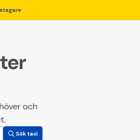
retagare
ter
ehöver och
t.
Sök taxi