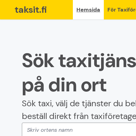
taksit.fi
Hemsida
För Taxifö
Sök taxitjäns
på din ort
Sök taxi, välj de tjänster du b
beställ direkt från taxiföretage