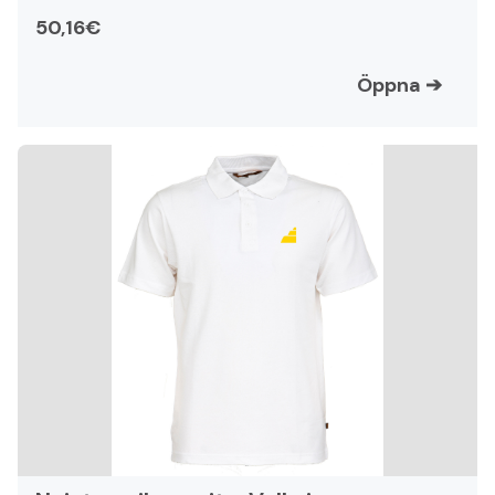
50,16€
Öppna
➔