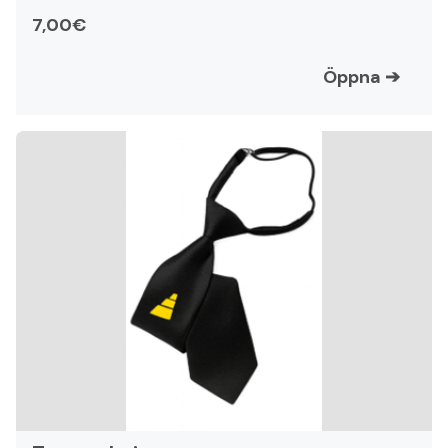
7,00€
Öppna
➔