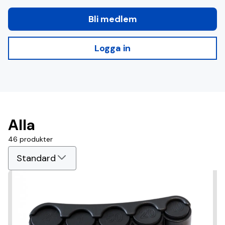
Registrera dig
Bli medlem
Logga in
Logga in
Suomeksi
På svenska
Alla
In English
46 produkter
Standard