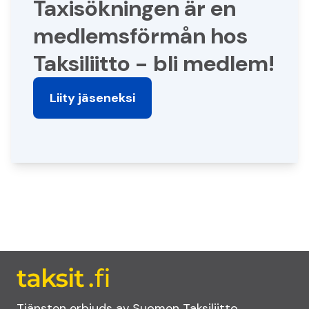
Taxi­sökningen är en
medlems­förmån hos
Taksiliitto - bli medlem!
Liity jäseneksi
Tjänsten erbjuds av Suomen Taksiliitto