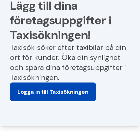
Registrera dig
Lägg till dina
företags­uppgifter i
Logga in
Taxi­sökningen!
Taxisök söker efter taxibilar på din
Suomeksi
ort för kunder. Öka din synlighet
På svenska
och spara dina företagsuppgifter i
Taxisökningen.
In English
Logga in till Taxisökningen