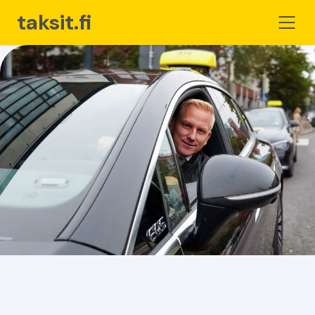
taksit.fi
Hemsida
För Taxiföretagare
Butik
Varukorg
Bli medlem