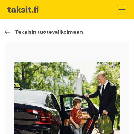
taksit.fi
Takaisin tuotevalikoimaan
Etusivu
Taksiammattilaisille
Kauppa
Ostoskori
Liity jäseneksi