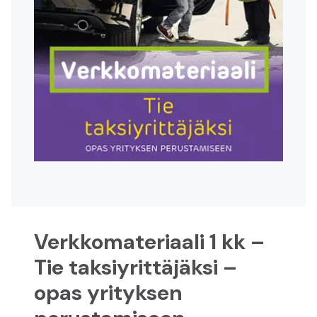
Rekisteröidy
Kirjaudu sisään
Suomeksi
På svenska
In English
Verkkomateriaali 1 kk –
Tie taksiyrittäjäksi –
opas yrityksen