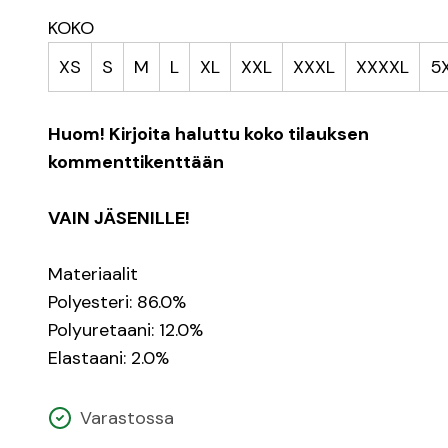
KOKO
XS
S
M
L
XL
XXL
XXXL
XXXXL
5
Huom! Kirjoita haluttu koko tilauksen
kommenttikenttään
VAIN JÄSENILLE!
Materiaalit
Polyesteri: 86.0%
Polyuretaani: 12.0%
Elastaani: 2.0%
Varastossa