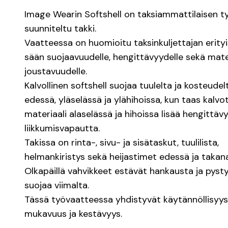
Image Wearin Softshell on taksiammattilaisen ty
suunniteltu takki.
Vaatteessa on huomioitu taksinkuljettajan erity
sään suojaavuudelle, hengittävyydelle sekä mate
joustavuudelle.
Kalvollinen softshell suojaa tuulelta ja kosteudel
edessä, yläselässä ja ylähihoissa, kun taas kalvo
materiaali alaselässä ja hihoissa lisää hengittävy
liikkumisvapautta.
Takissa on rinta-, sivu- ja sisätaskut, tuulilista,
helmankiristys sekä heijastimet edessä ja takana
Olkapäillä vahvikkeet estävät hankausta ja pyst
suojaa viimalta.
Tässä työvaatteessa yhdistyvät käytännöllisyys
mukavuus ja kestävyys.