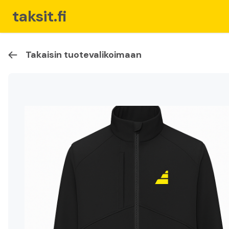
taksit.fi
Takaisin tuotevalikoimaan
Etusivu
Taksiammattilaisille
Kauppa
Ostoskori
Liity jäseneksi