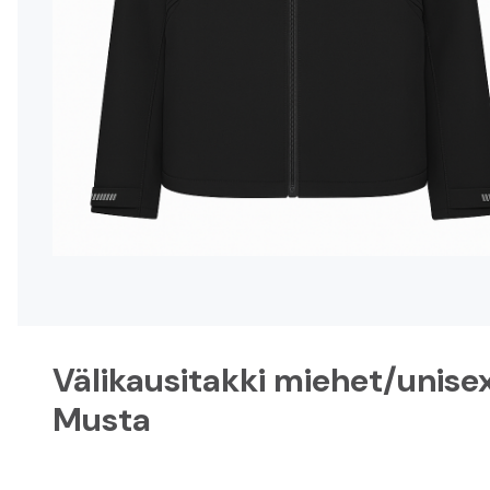
Rekisteröidy
Kirjaudu sisään
Suomeksi
På svenska
In English
Välikausitakki miehet/unisex
Musta