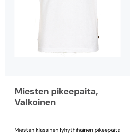
Registrera dig
Logga in
Suomeksi
På svenska
In English
Miesten pikeepaita,
Valkoinen
Miesten klassinen lyhythihainen pikeepaita