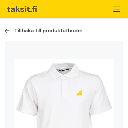
taksit.fi
Tillbaka till produktutbudet
Hemsida
För Taxiföretagare
Butik
Varukorg
Bli medlem