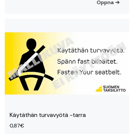
Öppna
➔
Käytäthän turvavyötä -tarra
0,87€