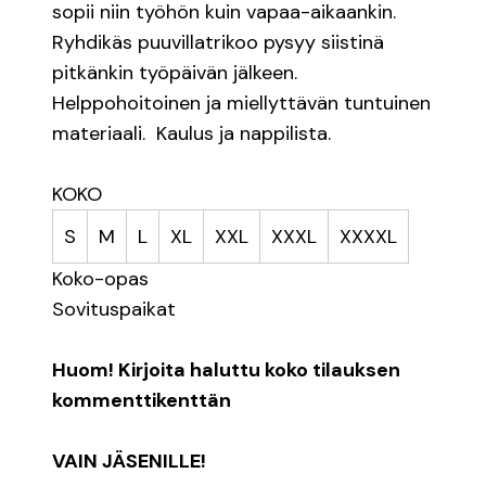
sopii niin työhön kuin vapaa-aikaankin.
Ryhdikäs puuvillatrikoo pysyy siistinä
pitkänkin työpäivän jälkeen.
Helppohoitoinen ja miellyttävän tuntuinen
materiaali. Kaulus ja nappilista.
KOKO
S
M
L
XL
XXL
XXXL
XXXXL
Koko-opas
Sovituspaikat
Huom! Kirjoita haluttu koko tilauksen
kommenttikenttän
VAIN JÄSENILLE!